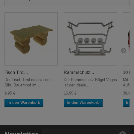
Tisch Tirol...
Rammschutz...
10 Fu
Der Tisch Tirol ergänzt den
Der Rammschutz Bügel Vegas
Mit di
Siku Bauernhof im...
ist der ideale...
Aufsat
9,95 €
16,95 €
39,95 
In den Warenkorb
In den Warenkorb
In 