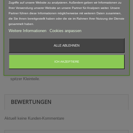
Zugriffe auf unsere Website zu analysieren. Außerdem geben wir Informationen zu
Lieferumfang: Frontdreieck mit Befestigung
Ihrer Verwendung unserer Website an unsere Partner für Analysen weiter. Unsere
Partner führen diese Informationen möglicherweise mit weiteren Daten zusammen,
Abgebildete Fahrzeuge und Zubehör sind nicht im Lieferumfang
die Sie ihnen bereitgestellt haben oder die sie im Rahmen Ihrer Nutzung der Dienste
enthalten.
gesammelt haben.
Weitere Informationen
Cookies anpassen
Der Artikel ist im 3D-Druck-Verfahren gefertigt und von Hand
nach bearbeitet. Daher können Form, Farbe und Ausführung
abweichen.
ALLE ABLEHNEN
Warnhinweis
ICH AKZEPTIERE
Achtung! Modellbauartikel nicht für Kinder unter 14 Jahren
geeignet! Erstickungsgefahr Aufgrund verschluckbarer und
spitzer Kleinteile.
BEWERTUNGEN
Aktuell keine Kunden-Kommentare