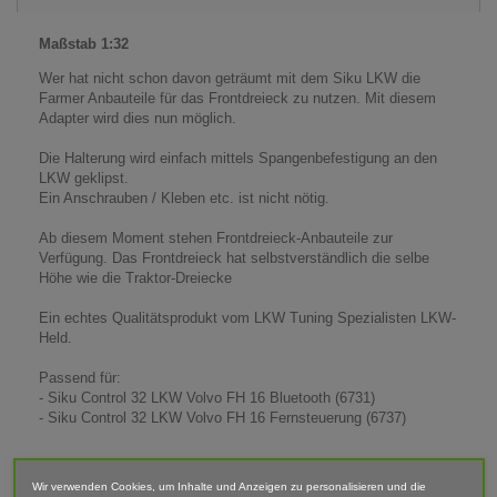
Maßstab 1:32
Wer hat nicht schon davon geträumt mit dem Siku LKW die
Farmer Anbauteile für das Frontdreieck zu nutzen. Mit diesem
Adapter wird dies nun möglich.
Die Halterung wird einfach mittels Spangenbefestigung an den
LKW geklipst.
Ein Anschrauben / Kleben etc. ist nicht nötig.
Ab diesem Moment stehen Frontdreieck-Anbauteile zur
Verfügung. Das Frontdreieck hat selbstverständlich die selbe
Höhe wie die Traktor-Dreiecke
Ein echtes Qualitätsprodukt vom LKW Tuning Spezialisten LKW-
Held.
Passend für:
- Siku Control 32 LKW Volvo FH 16 Bluetooth (6731)
- Siku Control 32 LKW Volvo FH 16 Fernsteuerung (6737)
Maße (LxBxH): 48mm x 82mm x 46mm
Wir verwenden Cookies, um Inhalte und Anzeigen zu personalisieren und die