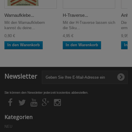
Warnaufklebe...
H-Traverse...
Anhän
Mit den Warnaufklebern
Mit der H-Traverse lassen sich
Die A
kannst du deine...
die Siku...
ermögl
0,80 €
4,95 €
9,95 €
In den Warenkorb
In den Warenkorb
In 
Newsletter
Sie können den Newsletter jederzeit kostenlos abbestellen.
Kategorien
NEU