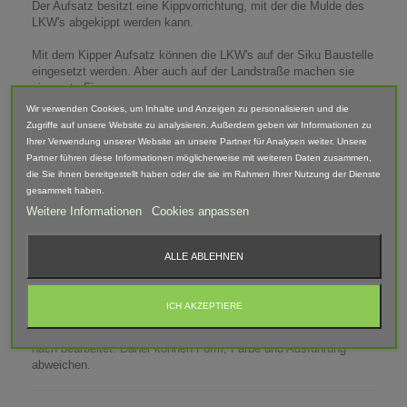
Der Aufsatz besitzt eine Kippvorrichtung, mit der die Mulde des
LKW's abgekippt werden kann.
Mit dem Kipper Aufsatz können die LKW's auf der Siku Baustelle
eingesetzt werden. Aber auch auf der Landstraße machen sie
eine gute Figur.
Wir verwenden Cookies, um Inhalte und Anzeigen zu personalisieren und die
Erhältlich für:
Zugriffe auf unsere Website zu analysieren. Außerdem geben wir Informationen zu
- Siku Control 32 LKW Scania R620 (6725)
Ihrer Verwendung unserer Website an unsere Partner für Analysen weiter. Unsere
- Siku Control 32 LKW MAN TGA 18.540 (6721)
Partner führen diese Informationen möglicherweise mit weiteren Daten zusammen,
- Siku Control 32 LKW Volvo FH 16 Bluetooth (6731)
die Sie ihnen bereitgestellt haben oder die sie im Rahmen Ihrer Nutzung der Dienste
- Siku Control 32 LKW Volvo FH 16 Fernsteuerung (6737)
gesammelt haben.
Weitere Informationen
Cookies anpassen
Maße (LxBxH): 120mm x 86mm x 40mm
ALLE ABLEHNEN
Lieferumfang: Kipper Aufsatz
Abgebildete Fahrzeuge und Zubehör sind nicht im Lieferumfang
enthalten.
ICH AKZEPTIERE
Der Artikel ist im 3D-Druck-Verfahren gefertigt und von Hand
nach bearbeitet. Daher können Form, Farbe und Ausführung
abweichen.