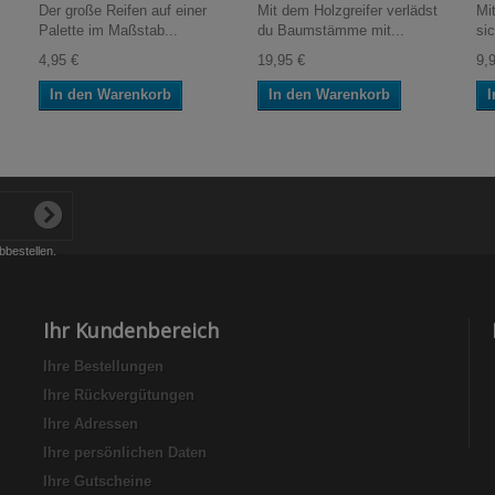
Der große Reifen auf einer
Mit dem Holzgreifer verlädst
Mi
Palette im Maßstab...
du Baumstämme mit...
sic
4,95 €
19,95 €
9,
In den Warenkorb
In den Warenkorb
I
bbestellen.
Ihr Kundenbereich
Ihre Bestellungen
Ihre Rückvergütungen
Ihre Adressen
Ihre persönlichen Daten
Ihre Gutscheine