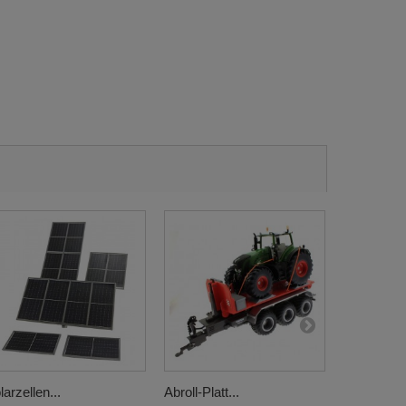
larzellen...
Abroll-Platt...
Warnaufkle