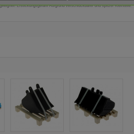
 geeignet! Erstickungsgefahr Aufgrund verschluckbarer und spitzer Kleinteile.