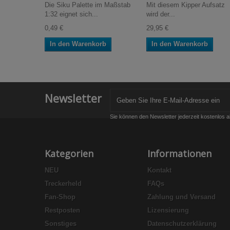
Die Siku Palette im Maßstab
Mit diesem Kipper Aufsatz
1:32 eignet sich...
wird der...
0,49 €
29,95 €
In den Warenkorb
In den Warenkorb
Newsletter
Sie können den Newsletter jederzeit kostenlos a
Kategorien
Informationen
NEU
Kontakt
Treckerheld
FAQs
Fan-Shop
Zahlung und Versand
Restposten
Lizensierung
Sonstiges
Datenschutzerklärung