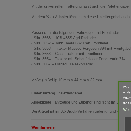
Mit der universellen Halterung lässt sich die Palettengab
Mit dem Siku-Adapter lässt sich diese Palettengabel auch 
Passend für die folgenden Fahrzeuge mit Frontlader:
- Siku 3663 – JCB 435S Agri Radlader
- Siku 3652 – John Deere 6820 mit Frontlader
- Siku 3653 – Traktor Massey Ferguson 894 mit Frontgabe
- Siku 3656 – Claas-Traktor mit Frontlader
- Siku 3554 – Traktor mit Schaufellader Fendt Vario 714
- Siku 3067 – Manitou Teleskoplader
Maße (LxBxH): 16 mm x 44 mm x 32 mm
Wir v
analy
Lieferumfang: Palettengabel
Analy
Abgebildete Fahrzeuge und Zubehör sind nicht im Lieferum
die S
Weit
Der Artikel ist im 3D-Druck-Verfahren gefertigt und von 
Warnhinweis