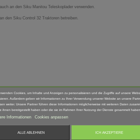
el auch an den Siku Manitou Teleskoplader verwenden.
an den Siku Control 32 Traktoren betreiben.
l
erwenden Cookies, um Inhalte und Anzeigen zu personalisieren und die Zugriffe auf unsere Webs
sieren. Außerdem geben wir Informationen zu Ihrer Verwendung unserer Website an unsere Partn
sen weiter. Unsere Partner führen diese Informationen möglicherweise mit weiteren Daten zusam
fang enthalten.
ie ihnen bereitgestellt haben oder die sie im Rahmen Ihrer Nutzung der Dienste gesammelt haben
ere Informationen
Cookies anpassen
Hand nach bearbeitet. Daher können Form, Farbe und Ausführung abweichen.
ALLE ABLEHNEN
ICH AKZEPTIERE