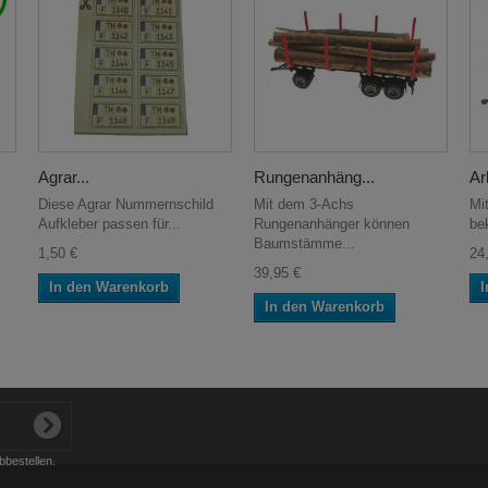
Agrar...
Rungenanhäng...
Arb
Diese Agrar Nummernschild
Mit dem 3-Achs
Mit
Aufkleber passen für...
Rungenanhänger können
be
Baumstämme...
1,50 €
24
39,95 €
In den Warenkorb
I
In den Warenkorb
bbestellen.