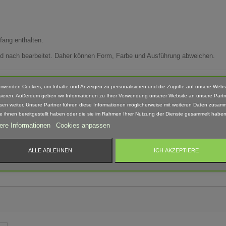
fang enthalten.
Hand nach bearbeitet. Daher können Form, Farbe und Ausführung abweichen.
erwenden Cookies, um Inhalte und Anzeigen zu personalisieren und die Zugriffe auf unsere Webs
sieren. Außerdem geben wir Informationen zu Ihrer Verwendung unserer Website an unsere Partn
 geeignet! Erstickungsgefahr Aufgrund verschluckbarer und spitzer Kleinteile.
sen weiter. Unsere Partner führen diese Informationen möglicherweise mit weiteren Daten zusam
ie ihnen bereitgestellt haben oder die sie im Rahmen Ihrer Nutzung der Dienste gesammelt haben
ere Informationen
Cookies anpassen
ALLE ABLEHNEN
ICH AKZEPTIERE