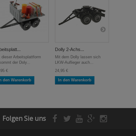
eitsplatt...
Dolly 2-Achs...
Geschwind
 dieser Arbeitsplattform
Mit dem Dolly lassen sich
Mit den
kommt der Doly...
LKW-Auflieger auch...
Geschwindig
kannst du...
,95 €
24,95 €
0,60 €
n den Warenkorb
In den Warenkorb
In den W
Folgen Sie uns