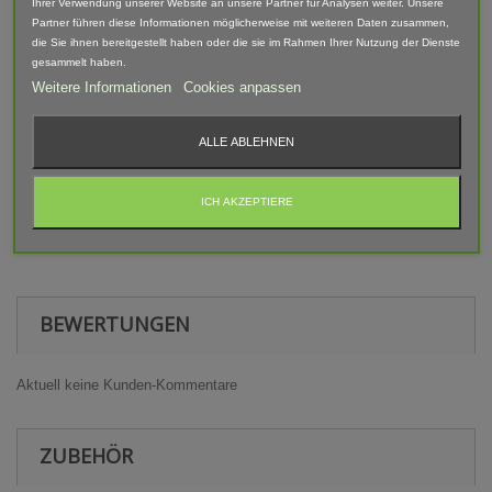
Ihrer Verwendung unserer Website an unsere Partner für Analysen weiter. Unsere
Abgebildete Fahrzeuge und Zubehör sind nicht im Lieferumfang
Partner führen diese Informationen möglicherweise mit weiteren Daten zusammen,
enthalten.
die Sie ihnen bereitgestellt haben oder die sie im Rahmen Ihrer Nutzung der Dienste
gesammelt haben.
Der Artikel ist im 3D-Druck-Verfahren gefertigt und von Hand
nach bearbeitet. Daher können Form, Farbe und Ausführung
Weitere Informationen
Cookies anpassen
abweichen.
ALLE ABLEHNEN
Warnhinweis
Achtung! Modellbauartikel nicht für Kinder unter 14 Jahren
ICH AKZEPTIERE
geeignet! Erstickungsgefahr Aufgrund verschluckbarer und
spitzer Kleinteile.
BEWERTUNGEN
Aktuell keine Kunden-Kommentare
ZUBEHÖR