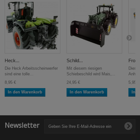
Heck...
Schild...
Front
Die Heck Arbeitsscheinwerfer
Mit diesem riesigen
Dieser
sind eine tolle...
Schiebeschild wird Mais,...
Anhäng
8,95 €
24,95 €
5,95 €
In den Warenkorb
In den Warenkorb
In 
Newsletter