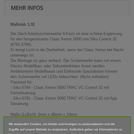
MEHR INFOS
Maßstab 1:32
Der Dach Arbeitsscheinwerfer 6-Fach ist eine schöne Ergänzung
für den ferngesteuerte Claas Xerion 5000 von Siku Control 32
(6791,6794).
Er bringt Licht in die Dunkelheit, wenn der Claas Xerion bei Nacht
unterwegs ist.
Die Montage ist ganz einfach. Der Scheinwerfer kann mit einem
Klecks Modellbau- oder Sekundenkleber fixiert werden.
Ambitionierte Modellbauer und Elektronik-Spezialisten können
den Scheinwerfer mit LEDs beleuchten. (Nicht enthalten)
Passend für:
- Siku 6794 - Claas Xerion 5000 TRAC VC Control 32 mit
Fernsteuerung
- Siku 6791 - Claas Xerion 5000 TRAC VC Control 32 mit App
Steuerung
Maße (LxBxH): 5mm x 46mm x 10mm
Wir verwenden Cookies, um Inhalte und Anzeigen zu personalisieren und die
Lieferumfang: Arbeitsscheinwerfer 6-Fach
Zugriffe auf unsere Website zu analysieren. Außerdem geben wir Informationen zu