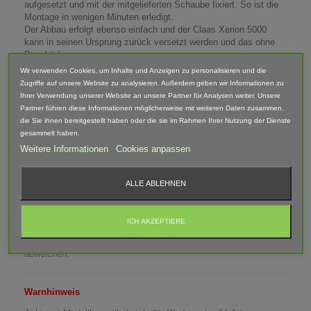
aufgesetzt und mit der mitgelieferten Schaube fixiert. So ist die
Montage in wenigen Minuten erledigt.
Der Abbau erfolgt ebenso einfach und der Claas Xerion 5000
kann in seinen Ursprung zurück versetzt werden und das ohne
Beschädigungen.
Wir verwenden Cookies, um Inhalte und Anzeigen zu personalisieren und die
Passend für:
Zugriffe auf unsere Website zu analysieren. Außerdem geben wir Informationen zu
- Siku 6794 - Claas Xerion 5000 TRAC VC Control 32 mit
Ihrer Verwendung unserer Website an unsere Partner für Analysen weiter. Unsere
Fernsteuerung
Partner führen diese Informationen möglicherweise mit weiteren Daten zusammen,
- Siku 6791 - Claas Xerion 5000 TRAC VC Control 32 mit App
die Sie ihnen bereitgestellt haben oder die sie im Rahmen Ihrer Nutzung der Dienste
Steuerung
gesammelt haben.
Weitere Informationen
Cookies anpassen
Lieferumfang: 8 Reifen, 4x Montage Set, 8x Abstandseinheit,
Torx-Schrauber
ALLE ABLEHNEN
Abgebildete Fahrzeuge und Zubehör sind nicht im Lieferumfang
enthalten.
ICH AKZEPTIERE
Der Artikel ist im 3D-Druck-Verfahren gefertigt und von Hand
nach bearbeitet. Daher können Form, Farbe und Ausführung
abweichen.
Warnhinweis