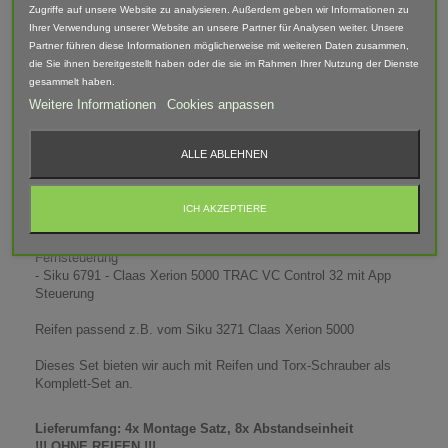
Zugriffe auf unsere Website zu analysieren. Außerdem geben wir Informationen zu
Die Umrüstung ist kinderleicht. Die originalen Schrauben der
Ihrer Verwendung unserer Website an unsere Partner für Analysen weiter. Unsere
Reifen werden mit einem Torx Schrauber T20 gelöst (Nicht im
Partner führen diese Informationen möglicherweise mit weiteren Daten zusammen,
Lieferumfang enthalten). Eine spezielle Verlängerungsbuchse mit
die Sie ihnen bereitgestellt haben oder die sie im Rahmen Ihrer Nutzung der Dienste
Unterlegscheibe wird auf geschraubt und der originale Reifen
gesammelt haben.
aufgesteckt. Der Abstandseinsatz und der zweite und dritte
Weitere Informationen
Cookies anpassen
Reifen werden aufgesetzt und mit der mitgelieferten Schaube
fixiert. So ist die Montage in wenigen Minuten erledigt.
Der Abbau erfolgt ebenso einfach und der Claas Xerion 5000
ALLE ABLEHNEN
kann in seinen Ursprung zurück versetzt werden und das ohne
Beschädigungen.
ICH AKZEPTIERE
Passend für:
- Siku 6794 - Claas Xerion 5000 TRAC VC Control 32 mit
Fernsteuerung
- Siku 6791 - Claas Xerion 5000 TRAC VC Control 32 mit App
Steuerung
Reifen passend z.B. vom Siku 3271 Claas Xerion 5000
Dieses Set bieten wir auch mit Reifen und Torx-Schrauber als
Komplett-Set an.
Lieferumfang: 4x Montage Satz, 8x Abstandseinheit
!!! OHNE REIFEN !!!