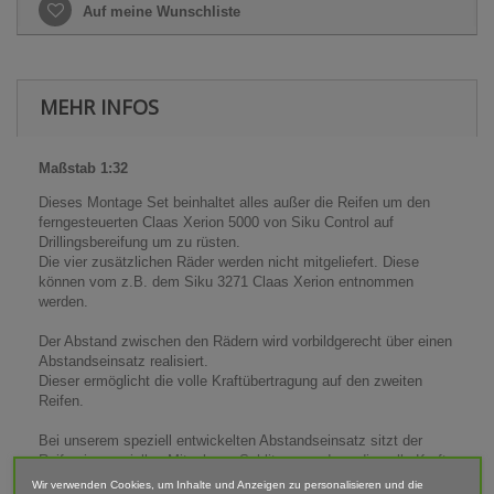
Auf meine Wunschliste
MEHR INFOS
Maßstab 1:32
Dieses Montage Set beinhaltet alles außer die Reifen um den
ferngesteuerten Claas Xerion 5000 von Siku Control auf
Drillingsbereifung um zu rüsten.
Die vier zusätzlichen Räder werden nicht mitgeliefert. Diese
können vom z.B. dem Siku 3271 Claas Xerion entnommen
werden.
Der Abstand zwischen den Rädern wird vorbildgerecht über einen
Abstandseinsatz realisiert.
Dieser ermöglicht die volle Kraftübertragung auf den zweiten
Reifen.
Bei unserem speziell entwickelten Abstandseinsatz sitzt der
Reifen in speziellen Mitnehmer-Schlitzen so dass die volle Kraft
des Antriebs anliegt.
Wir verwenden Cookies, um Inhalte und Anzeigen zu personalisieren und die