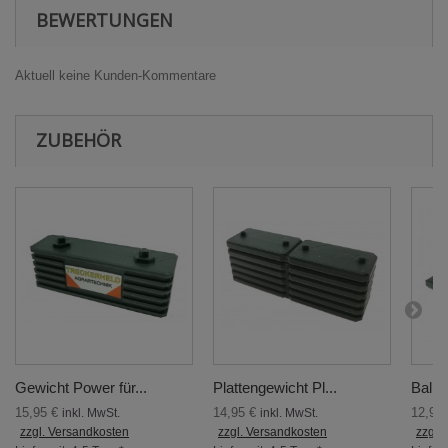
BEWERTUNGEN
Aktuell keine Kunden-Kommentare
ZUBEHÖR
Gewicht Power für...
Plattengewicht Pl...
Ballas
15,95 €
14,95 €
12,95
inkl. MwSt.
inkl. MwSt.
zzgl. Versandkosten
zzgl. Versandkosten
zzgl.