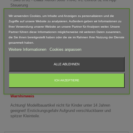
Steuerung
Maße (LxBxH): 39x70x25mm
Wir verwenden Cookies, um Inhalte und Anzeigen zu personalisieren und die
Gewicht leer: 18g
Zugriffe auf unsere Website zu analysieren. Außerdem geben wir Informationen zu
Gewicht mit Metalleinsatz: 150g
Ihrer Verwendung unserer Website an unsere Partner für Analysen weiter. Unsere
Partner führen diese Informationen möglicherweise mit weiteren Daten zusammen,
die Sie ihnen bereitgestellt haben oder die sie im Rahmen Ihrer Nutzung der Dienste
Lieferumfang: Gewicht, Warnaufkleber, Metalleinsätze je
gesammelt haben.
nach Ausführung
Weitere Informationen
Cookies anpassen
Abgebildete Fahrzeuge und Zubehör sind nicht im Lieferumfang
enthalten.
ALLE ABLEHNEN
Der Artikel ist im 3D-Druck-Verfahren gefertigt und von Hand
nach bearbeitet. Daher können Form, Farbe und Ausführung
abweichen.
ICH AKZEPTIERE
Warnhinweis
Achtung! Modellbauartikel nicht für Kinder unter 14 Jahren
geeignet! Erstickungsgefahr Aufgrund verschluckbarer und
spitzer Kleinteile.