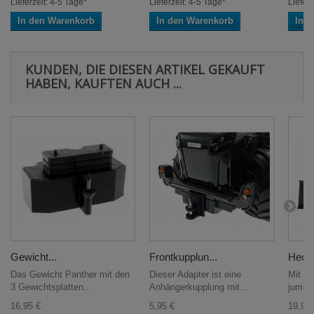
Lieferzeit: 4-5 Tage*
Lieferzeit: 4-5 Tage*
Lieferz
In den Warenkorb
In den Warenkorb
In 
KUNDEN, DIE DIESEN ARTIKEL GEKAUFT
HABEN, KAUFTEN AUCH ...
Gewicht...
Frontkupplun...
Heck-
Das Gewicht Panther mit den
Dieser Adapter ist eine
Mit d
3 Gewichtsplatten...
Anhängerkupplung mit...
jumbo 
16,95 €
5,95 €
19,95 