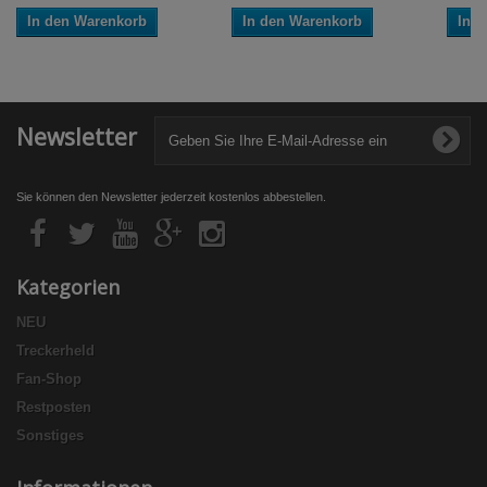
In den Warenkorb
In den Warenkorb
In 
Newsletter
Sie können den Newsletter jederzeit kostenlos abbestellen.
Kategorien
NEU
Treckerheld
Fan-Shop
Restposten
Sonstiges