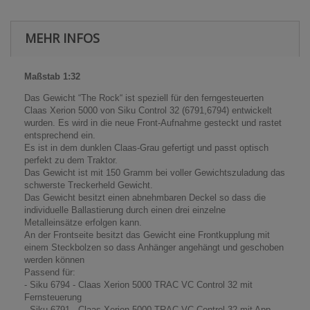
MEHR INFOS
Maßstab 1:32
Das Gewicht “The Rock“ ist speziell für den ferngesteuerten
Claas Xerion 5000 von Siku Control 32 (6791,6794) entwickelt
wurden. Es wird in die neue Front-Aufnahme gesteckt und rastet
entsprechend ein.
Es ist in dem dunklen Claas-Grau gefertigt und passt optisch
perfekt zu dem Traktor.
Das Gewicht ist mit 150 Gramm bei voller Gewichtszuladung das
schwerste Treckerheld Gewicht.
Das Gewicht besitzt einen abnehmbaren Deckel so dass die
individuelle Ballastierung durch einen drei einzelne
Metalleinsätze erfolgen kann.
An der Frontseite besitzt das Gewicht eine Frontkupplung mit
einem Steckbolzen so dass Anhänger angehängt und geschoben
werden können
Passend für:
- Siku 6794 - Claas Xerion 5000 TRAC VC Control 32 mit
Fernsteuerung
- Siku 6791 - Claas Xerion 5000 TRAC VC Control 32 mit App