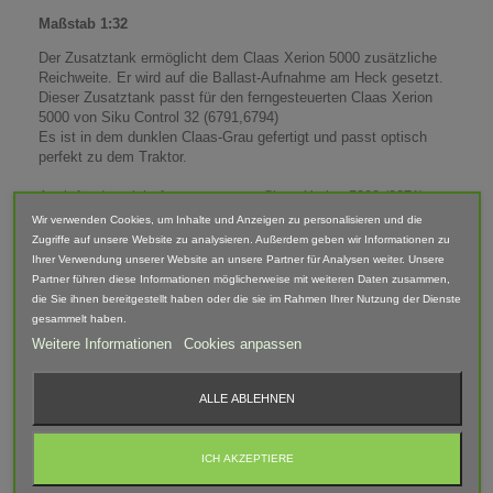
Maßstab 1:32
Der Zusatztank ermöglicht dem Claas Xerion 5000 zusätzliche
Reichweite. Er wird auf die Ballast-Aufnahme am Heck gesetzt.
Dieser Zusatztank passt für den ferngesteuerten Claas Xerion
5000 von Siku Control 32 (6791,6794)
Es ist in dem dunklen Claas-Grau gefertigt und passt optisch
perfekt zu dem Traktor.
Auch für den nicht ferngesteuerten Claas Xerion 5000 (3271)
kann dieser Aufsatz verwendet werden.
Wir verwenden Cookies, um Inhalte und Anzeigen zu personalisieren und die
Zugriffe auf unsere Website zu analysieren. Außerdem geben wir Informationen zu
Passend für:
Ihrer Verwendung unserer Website an unsere Partner für Analysen weiter. Unsere
- Siku 6794 - Claas Xerion 5000 TRAC VC Control 32 mit
Partner führen diese Informationen möglicherweise mit weiteren Daten zusammen,
Fernsteuerung
die Sie ihnen bereitgestellt haben oder die sie im Rahmen Ihrer Nutzung der Dienste
- Siku 6791 - Claas Xerion 5000 TRAC VC Control 32 mit App
gesammelt haben.
Steuerung
Weitere Informationen
Cookies anpassen
- Siku 3271 - Claas Xerion 5000 TRAC VC
Maße (LxBxH): 31x36mm
ALLE ABLEHNEN
Lieferumfang: Zusatztank
ICH AKZEPTIERE
Abgebildete Fahrzeuge und Zubehör sind nicht im Lieferumfang