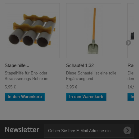
Stapelhilfe...
Schaufel 1:32
Radge
Stapelhilfe für Ent- oder
Diese Schaufel ist eine tolle
Diese
Bewässerungs-Rohre im...
Ergänzung und...
den...
5,95 €
3,95 €
14,95 
In den Warenkorb
In den Warenkorb
In 
Newsletter