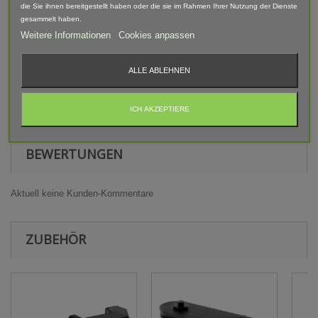
die Sie ihnen bereitgestellt haben oder die sie im Rahmen Ihrer Nutzung der Dienste
abweichen.
gesammelt haben.
Weitere Informationen
Cookies anpassen
Warnhinweis
ALLE ABLEHNEN
Achtung! Modellbauartikel nicht für Kinder unter 14 Jahren
geeignet! Erstickungsgefahr Aufgrund verschluckbarer und
spitzer Kleinteile.
ICH AKZEPTIERE
BEWERTUNGEN
Aktuell keine Kunden-Kommentare
ZUBEHÖR