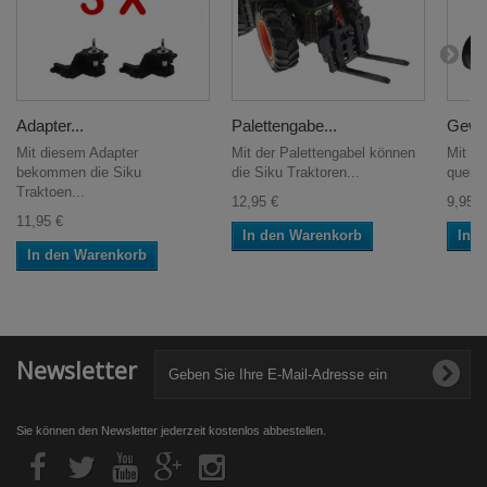
Adapter...
Palettengabe...
Gewic
Mit diesem Adapter
Mit der Palettengabel können
Mit d
bekommen die Siku
die Siku Traktoren...
quer v
Traktoen...
12,95 €
9,95 €
11,95 €
In den Warenkorb
In 
In den Warenkorb
Newsletter
Sie können den Newsletter jederzeit kostenlos abbestellen.