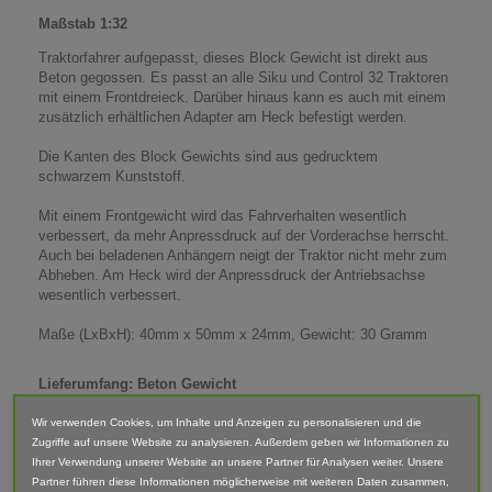
Maßstab 1:32
Traktorfahrer aufgepasst, dieses Block Gewicht ist direkt aus
Beton gegossen. Es passt an alle Siku und Control 32 Traktoren
mit einem Frontdreieck. Darüber hinaus kann es auch mit einem
zusätzlich erhältlichen Adapter am Heck befestigt werden.
Die Kanten des Block Gewichts sind aus gedrucktem
schwarzem Kunststoff.
Mit einem Frontgewicht wird das Fahrverhalten wesentlich
verbessert, da mehr Anpressdruck auf der Vorderachse herrscht.
Auch bei beladenen Anhängern neigt der Traktor nicht mehr zum
Abheben. Am Heck wird der Anpressdruck der Antriebsachse
wesentlich verbessert.
Maße (LxBxH): 40mm x 50mm x 24mm, Gewicht: 30 Gramm
Lieferumfang: Beton Gewicht
Abgebildete Fahrzeuge und Zubehör sind nicht im Lieferumfang
Wir verwenden Cookies, um Inhalte und Anzeigen zu personalisieren und die
enthalten.
Zugriffe auf unsere Website zu analysieren. Außerdem geben wir Informationen zu
Ihrer Verwendung unserer Website an unsere Partner für Analysen weiter. Unsere
Der Artikel ist im 3D-Druck-Verfahren gefertigt und von Hand
Partner führen diese Informationen möglicherweise mit weiteren Daten zusammen,
nach bearbeitet. Daher können Form, Farbe und Ausführung