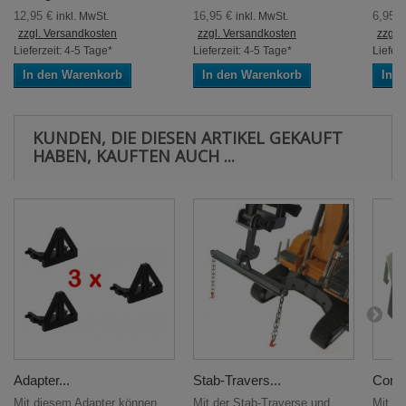
12,95 €
16,95 €
6,95 
inkl. MwSt.
inkl. MwSt.
zzgl. Versandkosten
zzgl. Versandkosten
zzgl.
Lieferzeit: 4-5 Tage*
Lieferzeit: 4-5 Tage*
Lieferz
In den Warenkorb
In den Warenkorb
In 
KUNDEN, DIE DIESEN ARTIKEL GEKAUFT
HABEN, KAUFTEN AUCH ...
Adapter...
Stab-Travers...
Contai
Mit diesem Adapter können
Mit der Stab-Traverse und
Mit de