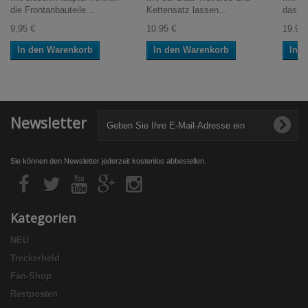
die Frontanbauteile...
Kettensatz lassen...
das Ve
9,95 €
10,95 €
19,95 
In den Warenkorb
In den Warenkorb
In 
Newsletter
Sie können den Newsletter jederzeit kostenlos abbestellen.
Kategorien
NEU
Treckerheld
Fan-Shop
Restposten