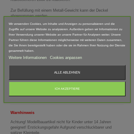
Zur Befüllung mit einem Metall-Gewicht kann der Deckel
abgenommen werden.
Wir verwenden Cookies, um Inhalte und Anzeigen zu personalisieren und die
Leergewicht: 6 Gramm
Zugriffe auf unsere Website zu analysieren. Außerdem geben wir Informationen zu
Gesamtgewicht mit zusätzlichen Metallgewicht: 40 Gramm (+- 2
Ihrer Verwendung unserer Website an unsere Partner für Analysen weiter. Unsere
Gramm)
Partner führen diese Informationen möglicherweise mit weiteren Daten zusammen,
die Sie ihnen bereitgestellt haben oder die sie im Rahmen Ihrer Nutzung der Dienste
Maße (LxBxH): 28mm x 30mm x 33mm
gesammelt haben.
Weitere Informationen
Cookies anpassen
Lieferumfang: Gewicht Ballast Fass
Abgebildete Fahrzeuge und Zubehör sind nicht im Lieferumfang
ALLE ABLEHNEN
enthalten.
Der Artikel ist im 3D-Druck-Verfahren gefertigt und von Hand
ICH AKZEPTIERE
nach bearbeitet. Daher können Form, Farbe und Ausführung
abweichen.
Warnhinweis
Achtung! Modellbauartikel nicht für Kinder unter 14 Jahren
geeignet! Erstickungsgefahr Aufgrund verschluckbarer und
spitzer Kleinteile.