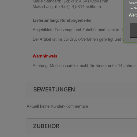
Maße Standard: (LxBxH): 4,5X14,5x41mm
Analy
Maße Lang: (LxBxH): 4,5X14,5x66mm
die S
Weit
Lieferumfang: Rundbogenleiter
Abgebildete Fahrzeuge und Zubehör sind nicht im Lieferum
Der Artikel ist im 3D-Druck-Verfahren gefertigt und von 
Warnhinweis
Achtung! Modellbauartikel nicht für Kinder unter 14 Jahren
BEWERTUNGEN
Aktuell keine Kunden-Kommentare
ZUBEHÖR