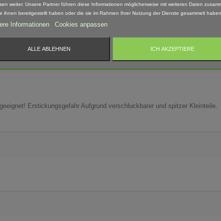
sen weiter. Unsere Partner führen diese Informationen möglicherweise mit weiteren Daten zusam
ie ihnen bereitgestellt haben oder die sie im Rahmen Ihrer Nutzung der Dienste gesammelt haben
ere Informationen
Cookies anpassen
fang enthalten.
ALLE ABLEHNEN
ICH AKZEPTIERE
Hand nach bearbeitet. Daher können Form, Farbe und Ausführung abweichen.
 geeignet! Erstickungsgefahr Aufgrund verschluckbarer und spitzer Kleinteile.