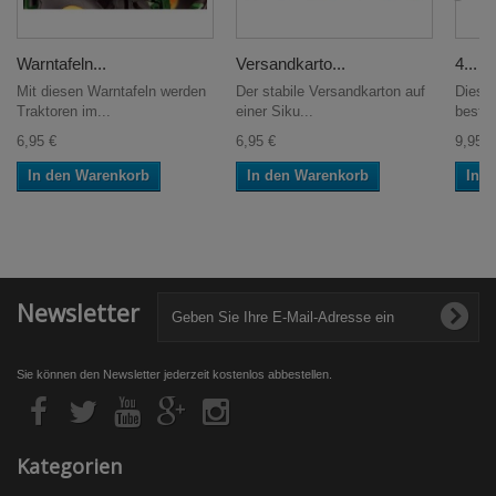
Warntafeln...
Versandkarto...
4...
Mit diesen Warntafeln werden
Der stabile Versandkarton auf
Diese
Traktoren im...
einer Siku...
besteh
6,95 €
6,95 €
9,95 €
In den Warenkorb
In den Warenkorb
In 
Newsletter
Sie können den Newsletter jederzeit kostenlos abbestellen.
Kategorien