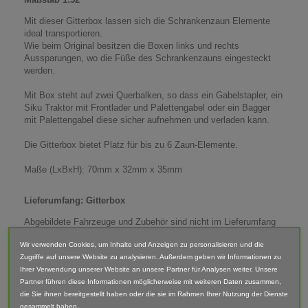
Mit dieser Gitterbox lassen sich die Schrankenzaun Elemente
ideal transportieren.
Wie beim Original besitzen die Boxen links und rechts
Aussparungen, wo die Füße des Schrankenzauns eingesteckt
werden.
Mit Box steht auf zwei Querbalken, so dass ein Gabelstapler, ein
Siku Traktor mit Frontlader und Palettengabel oder ein Bagger
mit Palettengabel diese sicher aufnehmen und verladen kann.
Die Gitterbox bietet Platz für bis zu 6 Zaun-Elemente.
Maße (LxBxH): 70mm x 32mm x 35mm
Lieferumfang: Gitterbox
Abgebildete Fahrzeuge und Zubehör sind nicht im Lieferumfang
enthalten.
Wir verwenden Cookies, um Inhalte und Anzeigen zu personalisieren und die
Der Artikel ist im 3D-Druck-Verfahren gefertigt und von Hand
Zugriffe auf unsere Website zu analysieren. Außerdem geben wir Informationen zu
nach bearbeitet. Daher können Form, Farbe und Ausführung
Ihrer Verwendung unserer Website an unsere Partner für Analysen weiter. Unsere
abweichen.
Partner führen diese Informationen möglicherweise mit weiteren Daten zusammen,
die Sie ihnen bereitgestellt haben oder die sie im Rahmen Ihrer Nutzung der Dienste
gesammelt haben.