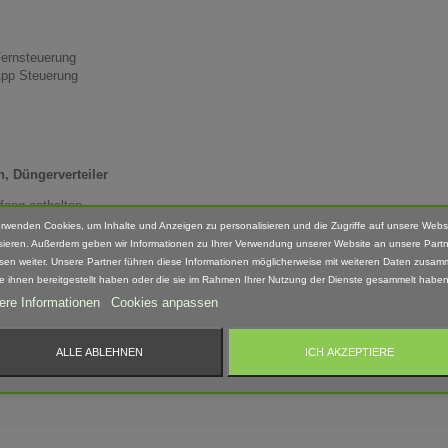
Fernsteuerung
App Steuerung
, Düngerverteiler
fang enthalten.
erwenden Cookies, um Inhalte und Anzeigen zu personalisieren und die Zugriffe auf unsere Webs
Hand nach bearbeitet. Daher können Form, Farbe und Ausführung abweichen.
sieren. Außerdem geben wir Informationen zu Ihrer Verwendung unserer Website an unsere Partn
sen weiter. Unsere Partner führen diese Informationen möglicherweise mit weiteren Daten zusam
ie ihnen bereitgestellt haben oder die sie im Rahmen Ihrer Nutzung der Dienste gesammelt haben
ere Informationen
Cookies anpassen
 geeignet! Erstickungsgefahr Aufgrund verschluckbarer und spitzer Kleinteile.
ALLE ABLEHNEN
ICH AKZEPTIERE