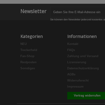
Newsletter
Sie können den Newsletter jederzeit kostenlos a
Kategorien
Informationen
NEU
Kontakt
Treckerheld
FAQs
Fan-Shop
Zahlung und Versand
Restposten
Lizensierung
Sonstiges
Datenschutzerklärung
AGBs
Widerrufsrecht
Impressum
Vertrag widerrufen