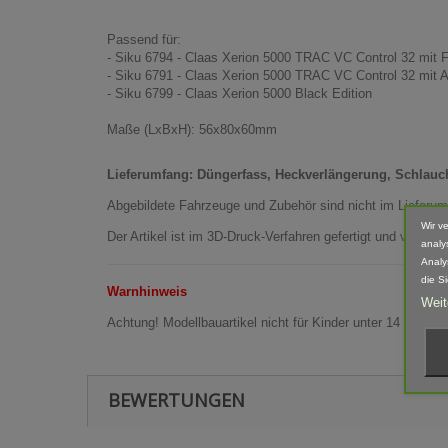
Passend für:
- Siku 6794 - Claas Xerion 5000 TRAC VC Control 32 mit 
- Siku 6791 - Claas Xerion 5000 TRAC VC Control 32 mit 
- Siku 6799 - Claas Xerion 5000 Black Edition
Maße (LxBxH): 56x80x60mm
Lieferumfang: Düngerfass, Heckverlängerung, Schlauch
Abgebildete Fahrzeuge und Zubehör sind nicht im Lieferum
Wir v
Der Artikel ist im 3D-Druck-Verfahren gefertigt und von 
analy
Analy
die S
Warnhinweis
Weit
Achtung! Modellbauartikel nicht für Kinder unter 14 Jahren
BEWERTUNGEN