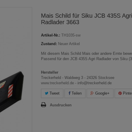
Mais Schild für Siku JCB 435S Agr
Radlader 3663
Artikel-Nr.:
TH1035-sw
Zustand:
Neuer Artikel
Mit diesem Mais Schild Mais oder andere Ernte bewe
Passend für den JCB 435S Agri Radlader von Siku (3
Hersteller
Treckerheld - Waldweg 3 - 24326 Stocksee
www.treckerheld.de
- info@treckerheld.de
Tweet
Teilen
Google+
Pinte
Ausdrucken