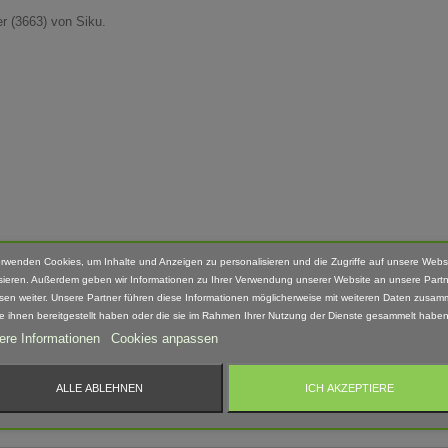
r (3663) von Siku.
l
erwenden Cookies, um Inhalte und Anzeigen zu personalisieren und die Zugriffe auf unsere Webs
fang enthalten.
sieren. Außerdem geben wir Informationen zu Ihrer Verwendung unserer Website an unsere Partn
sen weiter. Unsere Partner führen diese Informationen möglicherweise mit weiteren Daten zusam
Hand nach bearbeitet. Daher können Form, Farbe und Ausführung abweichen.
ie ihnen bereitgestellt haben oder die sie im Rahmen Ihrer Nutzung der Dienste gesammelt haben
ere Informationen
Cookies anpassen
ALLE ABLEHNEN
ICH AKZEPTIERE
 geeignet! Erstickungsgefahr Aufgrund verschluckbarer und spitzer Kleinteile.