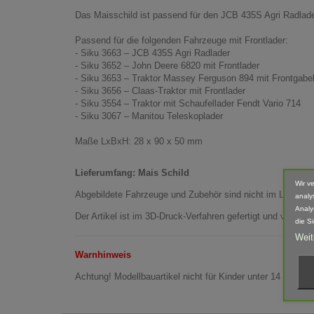
Das Maisschild ist passend für den JCB 435S Agri Radlade
Passend für die folgenden Fahrzeuge mit Frontlader:
- Siku 3663 – JCB 435S Agri Radlader
- Siku 3652 – John Deere 6820 mit Frontlader
- Siku 3653 – Traktor Massey Ferguson 894 mit Frontgabe
- Siku 3656 – Claas-Traktor mit Frontlader
- Siku 3554 – Traktor mit Schaufellader Fendt Vario 714
- Siku 3067 – Manitou Teleskoplader
Maße LxBxH: 28 x 90 x 50 mm
Lieferumfang: Mais Schild
Wir v
Abgebildete Fahrzeuge und Zubehör sind nicht im Lieferum
analy
Analy
Der Artikel ist im 3D-Druck-Verfahren gefertigt und von 
die S
Weit
Warnhinweis
Achtung! Modellbauartikel nicht für Kinder unter 14 Jahren