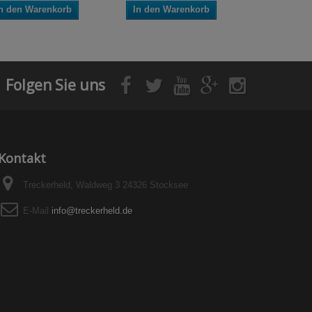
n den Warenkorb
In den Warenkorb
In den W
Folgen Sie uns
Kontakt
Treckerheld, Waldweg 3 24326 Stocksee
E-Mail
info@treckerheld.de