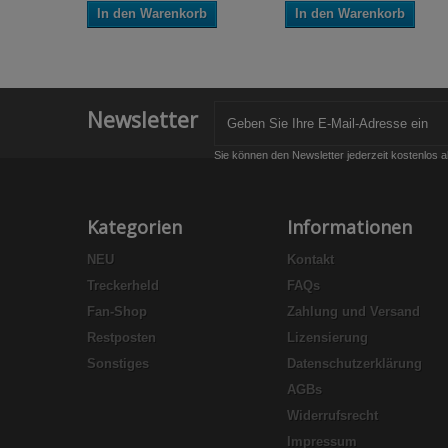
In den Warenkorb
In den Warenkorb
Newsletter
Sie können den Newsletter jederzeit kostenlos a
Kategorien
Informationen
NEU
Kontakt
Treckerheld
FAQs
Fan-Shop
Zahlung und Versand
Restposten
Lizensierung
Sonstiges
Datenschutzerklärung
AGBs
Widerrufsrecht
Impressum